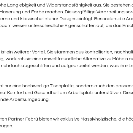
ohe Langlebigkeit und Widerstandsfähigkeit aus. Sie bestehen a
r Maserung und Farbe machen. Die sorgfältige Verarbeitung sorgt 
rne und klassische Interior Designs einfügt. Besonders die Ausw
baum weisen unterschiedliche Eigenschaften auf, die das Ersc
ist ein weiterer Vorteil. Sie stammen aus kontrollierten, nachha
g, wodurch sie eine umweltfreundliche Alternative zu Möbeln a
 mehrfach abgeschliffen und aufgearbeitet werden, was ihre L
cht nur eine hochwertige Tischplatte, sondern auch den passen
timal Komfort und Gesundheit am Arbeitsplatz unterstützen. Die
unde Arbeitsumgebung.
ten Partner
Febrü
bieten wir exklusive Massivholztische, die h
zeugen.