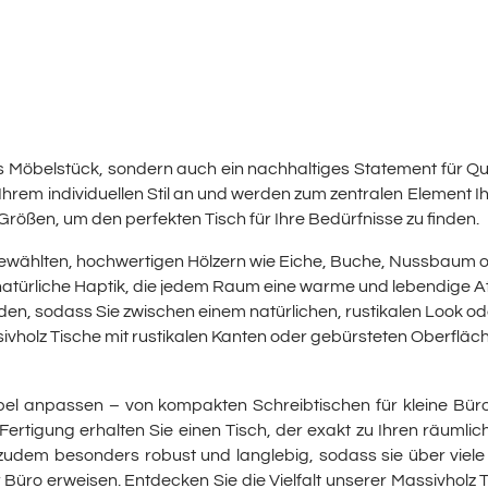
es Möbelstück, sondern auch ein nachhaltiges Statement für Qua
 Ihrem individuellen Stil an und werden zum zentralen Element
rößen, um den perfekten Tisch für Ihre Bedürfnisse zu finden.
wählten, hochwertigen Hölzern wie Eiche, Buche, Nussbaum ode
natürliche Haptik, die jedem Raum eine warme und lebendige A
erden, sodass Sie zwischen einem natürlichen, rustikalen Look o
ivholz Tische mit rustikalen Kanten oder gebürsteten Oberfläc
bel anpassen – von kompakten Schreibtischen für kleine Büros
ertigung erhalten Sie einen Tisch, der exakt zu Ihren räuml
udem besonders robust und langlebig, sodass sie über viele
r Büro erweisen. Entdecken Sie die Vielfalt unserer Massivholz 