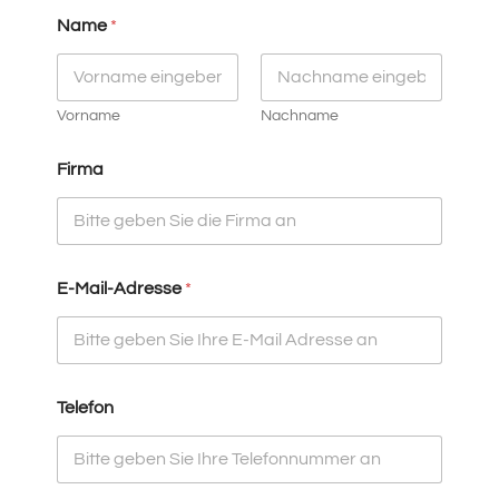
Name
*
Vorname
Nachname
Firma
E-Mail-Adresse
*
*
Telefon
F
i
r
m
a