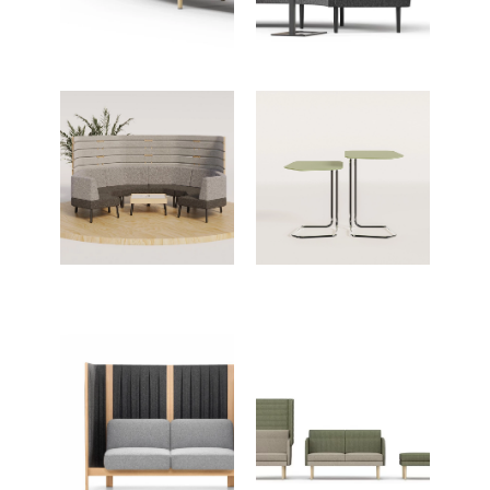
Schön
Praktische
geschwungen
Beistelltische
Mehr
Verschiedene
Privatsphäre
Höhen