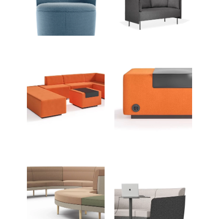
Schallabsorbierende
Loungesessel
Rückwand
Multifunktionaler
Mit Steckdose
Hocker