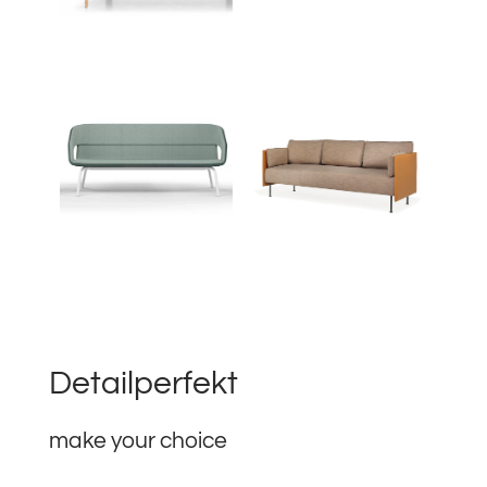
Mit Paneel als
Verschiedene
Raumtrenner
Ausführungen
Moderne Designs
Komfortpolster
Detailperfekt
make your choice