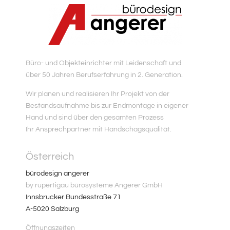
Büro- und Objekteinrichter mit Leidenschaft und
über 50 Jahren Berufserfahrung in 2. Generation.
Wir planen und realisieren Ihr Projekt von der
Bestandsaufnahme bis zur Endmontage in eigener
Hand und sind über den gesamten Prozess
Ihr Ansprechpartner mit Handschagsqualität.
Österreich
bürodesign angerer
by rupertigau bürosysteme Angerer GmbH
Innsbrucker Bundesstraße 71
A-5020 Salzburg
Öffnungszeiten