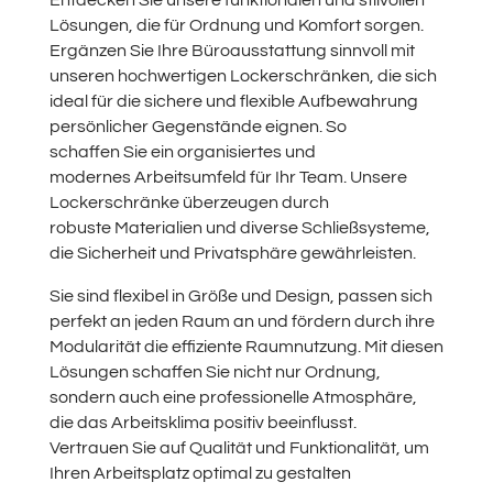
Entdecken Sie
unsere funktion
alen und stil
vollen
Lösungen
, die für Ordnung
und Komfort sorgen
.
Ergänzen Sie
Ihre Büroaus
stattung sinnvoll
mit
unseren hochwertigen
Lockerschränken
, die
sich
ideal für
die sichere und
flexible Auf
bewahrung
persön
licher Gegenstände
eignen. So
schaffen
Sie ein organ
isiertes und
modernes
Arbeitsumfeld
für Ihr Team
. Unsere
Lock
erschränke überzeugen
durch
robuste
Materialien und
diverse Schließ
systeme,
die Sicherheit
und Privatsphäre
gewährleisten
.
Sie sind flexibel
in Größe und
Design, passen
sich
perfekt
an jeden Raum
an und fördern
durch ihre
Modular
ität die effiz
iente Raumnutzung
. Mit diesen
Lösungen
schaffen Sie
nicht nur Ordnung
,
sondern auch
eine professionelle
Atmosphäre,
die
das Arbeitskl
ima positiv beeinfl
usst.
Vertrauen
Sie auf Qualität
und Funktion
alität, um
Ihren
Arbeitsplatz
optimal zu gestalten