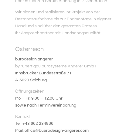
über 50 Jahren Berufserfahrung in 2. Generation.
Wir planen und realisieren Ihr Projekt von der
Bestandsaufnahme bis zur Endmontage in eigener
Hand und sind über den gesamten Prozess
Ihr Ansprechpartner mit Handschagsqualität.
Österreich
bürodesign angerer
by rupertigau bürosysteme Angerer GmbH
Innsbrucker Bundesstraße 71
A-5020 Salzburg
Öffnungszeiten
Mo – Fr: 9.00 – 12.00 Uhr
sowie nach Terminvereinbarung
Kontakt
Tel: +43 662 234986
Mail: office@buerodesign-angerer.com