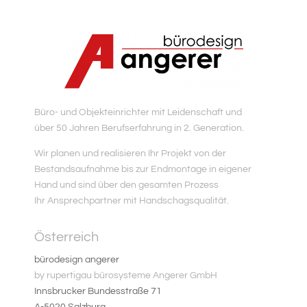
Büro- und Objekteinrichter mit Leidenschaft und
über 50 Jahren Berufserfahrung in 2. Generation.
Wir planen und realisieren Ihr Projekt von der
Bestandsaufnahme bis zur Endmontage in eigener
Hand und sind über den gesamten Prozess
Ihr Ansprechpartner mit Handschagsqualität.
Österreich
bürodesign angerer
by rupertigau bürosysteme Angerer GmbH
Innsbrucker Bundesstraße 71